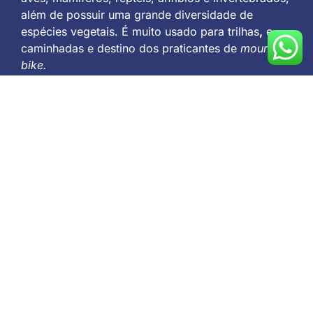
além de possuir uma grande diversidade de
espécies vegetais. É muito usado para trilhas
,
e
caminhadas e destino dos praticantes de
mountain
bike.
Endereço: Av. dos Ex-Combatentes, s/n – Santa
Cruz.
Como chegar:
https://goo.gl/maps/QdLeNWR815sdTMug7