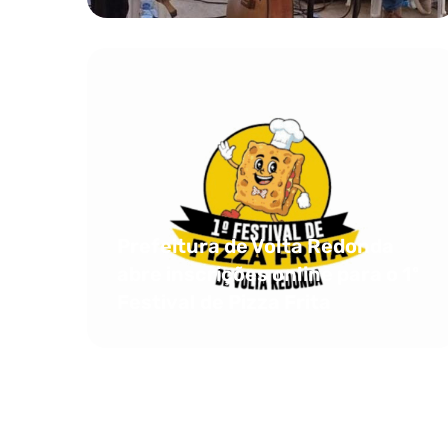
Prefeitura de Volta Redonda
abre inscrições online para o 1º
Festival de Pizza Frita