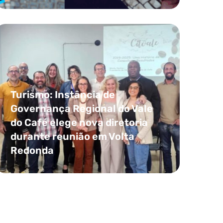
Turismo: Instância de
Governança Regional do Vale
do Café elege nova diretoria
durante reunião em Volta
Redonda