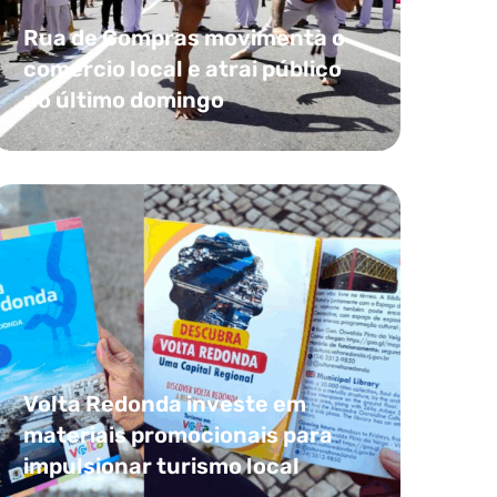
Rua de Compras movimenta o
comércio local e atrai público
no último domingo
Volta Redonda investe em
materiais promocionais para
impulsionar turismo local