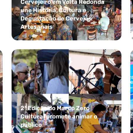
Cervejeiro em Volta Redonda
une História, Cultura e
Degustação de Cervejas
Artesanais
2ª Edição do Marco Zero
Cultural promete animar o
público