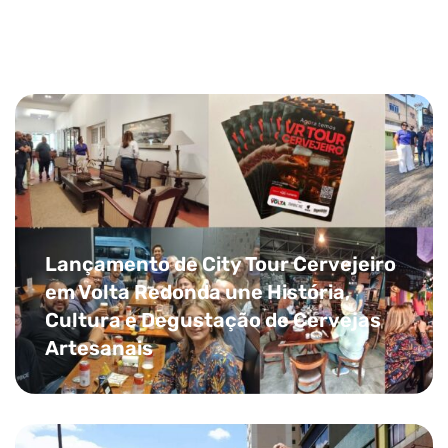
turismo local
Lançamento de City Tour Cervejeiro
em Volta Redonda une História,
Cultura e Degustação de Cervejas
Artesanais