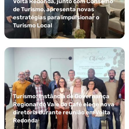
Volta Redonda, junto com Conselho
de Turismo, apresenta novas
estratégias para impulsionar o
Turismo Local
Turismo: Instância de Governança
Regional do Vale do Café elege nova
diretoria durante reunião em Volta
Redonda